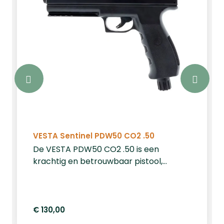
VESTA Sentinel PDW50 CO2 .50
De VESTA PDW50 CO2 .50 is een
krachtig en betrouwbaar pistool,
speciaal ontworpen voor home
defense. Met een indrukwekkende
kracht van 20 Joule en compatibiliteit
met .50 kaliber ballen, biedt dit pistool
€ 130,00
optimale bescherming en prestaties.