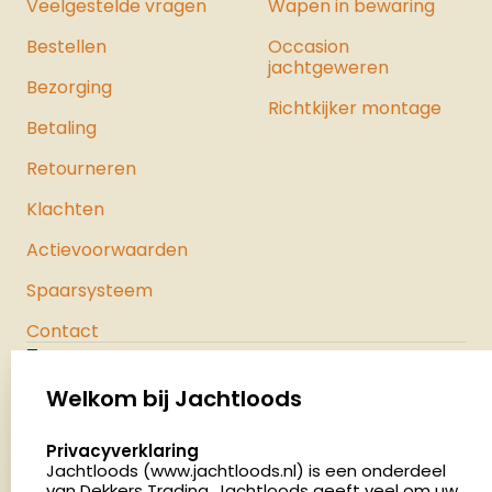
Veelgestelde vragen
Wapen in bewaring
haalt. Bekijk hier ons hele assortiment
Bestellen
luchtpistolen.
Occasion
jachtgeweren
Bezorging
Richtkijker montage
Betaling
Retourneren
Klachten
Actievoorwaarden
Spaarsysteem
Contact
Jachtloods
Palenrij 1
Welkom bij Jachtloods
5411 LX Zeeland
select language
Privacyverklaring
Nederland
Jachtloods (www.jachtloods.nl) is een onderdeel
van Dekkers Trading. Jachtloods geeft veel om uw