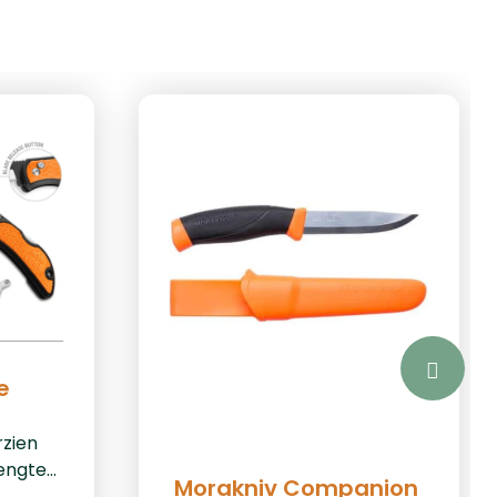
e
rzien
engte
Morakniv Companion
lengte