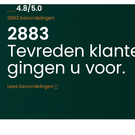
deze f
IT)OnderhoudBlaas
4.8/5.0
wat chi
voorzichtig stof en vuil van
is dez
2883 beoordelingen
de lensLens reinigen met
kunstl
2883
een zachte katoenen
zijn 2
doekVoor een grondigere
:
gemaak
reiniging fotografische
Tevreden klant
bijvoo
lensdoekjes
daarin
gebruikenPeriodiek reinigen
gingen u voor.
bewar
van de
binnen
batterijcontactpuntenWaarschuwingen
6cm n
voor gebruikLaad de batterij
deze f
op vóór het eerste
Lees beoordelingen
een st
gebruikDoor de hoge
loden 
lichtintensiteit kan het
voorzi
oogbeschadigingen
brede 
veroorzaken, kijk dus niet in
tevens
de lampBekijk hier onze
de bov
volledige lampen collectie!
ophang