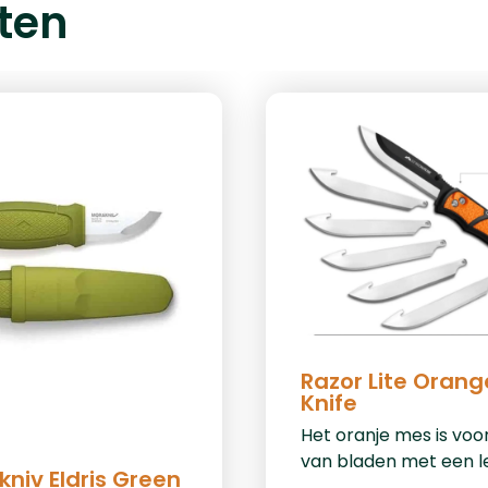
ten
Razor Lite Orang
Knife
Het oranje mes is voo
van bladen met een l
niv Eldris Green
van 8,9cm, de totaal 