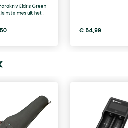
orakniv Eldris Green
is 20,3cm. Het Razor l
kleinste mes uit het
wordt geleverd met 6
iv assortiment, dit
vervangmesjes. Bekijk
nd populaire mes is
ons volledige aanbod
,50
€ 54,99
vulling voor uw
jachtmessen.
trusting. Dankzij de
cte afmetingen,
t van 2mm dik en
k
ang, is dit mes
tend handig mee te
in uw broekzak of
. Ondanks de
te afmetingen is dit
ch zeer praktisch.