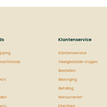
 foedraal ook op kunt
batterijen snel op te 
n. Hoogwaardige
 zorgen voor degelijke
ing van deze
al. U kunt de foedraal
van de bovenkant als
erkant dichtritsen.
ds
Klantenservice
r beide ritsen in het
zijn, kunt u er
opping
Klantenservice
eel ook nog een slot
 Jachtloods
Veelgestelde vragen
n.&nbsp;Afmetingen:
Bestellen
x6 cmKleur: groen
eo's
Bezorging
Betaling
jden
Retourneren
eo's
Klachten