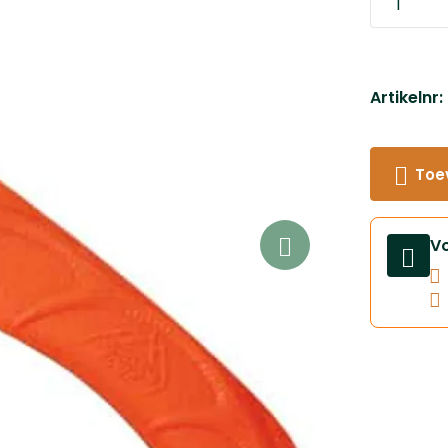
Artikelnr
Toe
V