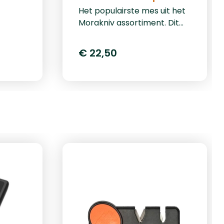
Het populairste mes uit het
ite mes
Morakniv assortiment. Dit
Morakniv Companion mes is
 hier
voorzien van een populair
 aan
€ 22,50
heft welke is voorzien van
TPE-rubber waardoor meer
grip gegarandeerd wordt.
Dit extreem scherpe mes
i.c.m. het goede heft maken
dit mes een aanrader! Dit
mes wordt veelal gebruikt
tijdens jacht,- en of outdoor
activiteiten. De oranje
variant is ook makkelijk
terug te vinden in het bos of
bijvoorbeeld in het gras. Het
Morakniv mes wordt
geleverd in een schede met