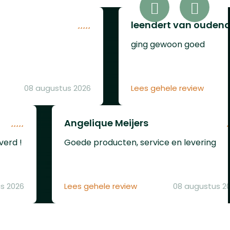
Hier vind je ons volledige
le
aanbod.
leendert van ouden
ikt
ging gewoon goed
10440,
7335,
8490,
08 augustus 2026
Lees gehele review
0700,
2V Ni-
nde
Angelique Meijers
 AA, A,
verd !
Goede producten, service en levering
s niet
ermde
s 2026
Lees gehele review
08 augustus 2
Micro
lige en
 uw