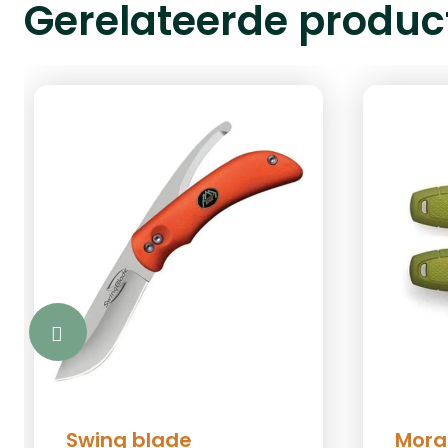
Gerelateerde produc
Swing blade
Morak