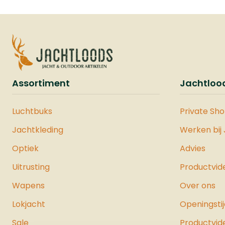
u deze
hange
ritsen
afwerk
foedra
zowel 
de ond
Assortiment
Jachtloo
Wannee
midden 
Luchtbuks
Private Sh
eventu
aan
Jachtkleding
Werken bij
hange
Optiek
Advies
128x32
Uitrusting
Productvid
Wapens
Over ons
Lokjacht
Openingsti
Sale
Productvid