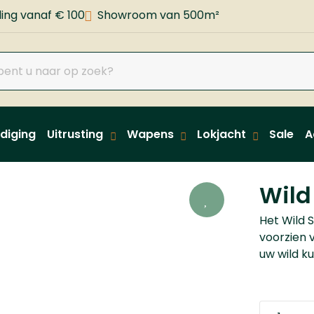
ing vanaf € 100
Showroom van 500m²
diging
Uitrusting
Wapens
Lokjacht
Sale
A
Wild
Het Wild S
voorzien 
uw wild k