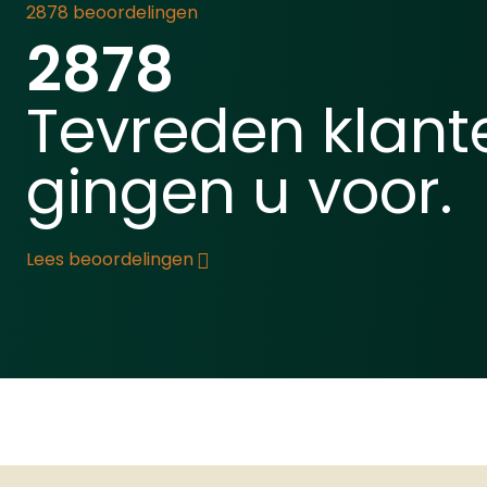
moment mist. Optioneel bij
2878 beoordelingen
(Let o
te bestellen: De metalen
2878
vooraf
behuizing, ideaal om diefstal
deze d
tegen te gaan.Haarscherpe
Een ee
Tevreden klant
nachtopnames met ZEISS IR
de cap
Boost-technologieMet de
direct
ZEISS IR Boost-technologie
gingen u voor.
schiet
optimaliseert de Secacam 3
tijden
het 940 nm infrarood licht
autom
voor een verbluffende
een in
Lees beoordelingen
beeldkwaliteit die normaal
magazi
alleen haalbaar is met 850
snel a
nm IR-licht. Dit zorgt voor
schiet
gedetailleerde en heldere
capaci
nachtbeelden zonder dat
Flashl
wilde dieren de camera
op de 
kunnen
gemon
waarnemen.Optimale
magazi
beeldkwaliteit, dag en
verdub