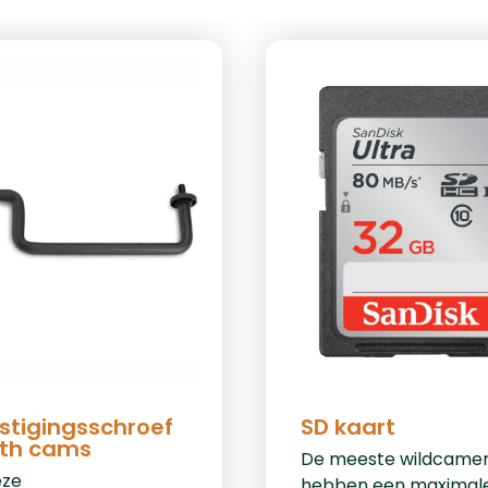
stigingsschroef
SD kaart
lth cams
De meeste wildcamer
eze
hebben een maximal