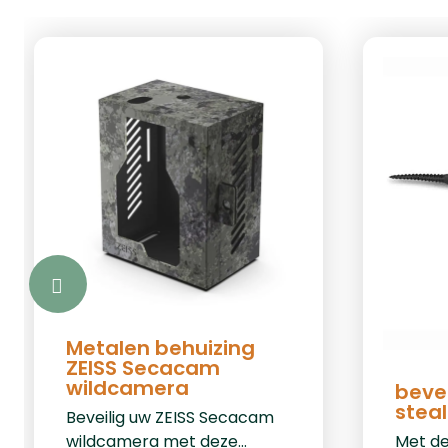
Metalen behuizing
ZEISS Secacam
wildcamera
beve
stea
Beveilig uw ZEISS Secacam
Met d
wildcamera met deze