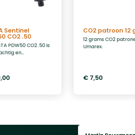
A Sentinel
CO2 patroon 12
0 CO2 .50
12 grams CO2 patron
TA PDW50 CO2 .50 is
Umarex.
achtig en
wbaar pistool,
al ontworpen voor
defense. Met een
0,00
€ 7,50
wekkende kracht van
le en compatibiliteit
 kaliber ballen, biedt
stool optimale
rming en prestaties.
j het innovatieve
Pierce System kunt u
2-grams CO2-capsule