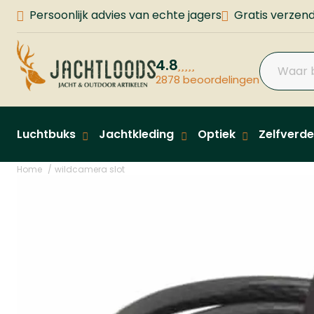
Persoonlijk advies van echte jagers
Gratis verzend
4.8
2878 beoordelingen
Luchtbuks
Jachtkleding
Optiek
Zelfverde
Home
wildcamera slot