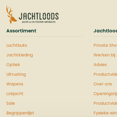
nachtNieuwe CMOS-sensor
Deze f
met grotere pixels voor
compat
maximale lichtopname en
muniti
haarscherpe beelden, zelfs
rubber
in het donker. 60 No Glow
Assortiment
Jachtloo
polyme
LED’s (940 nm) zorgen voor
ontwor
een optimale belichting
effici
Luchtbuks
Private Sh
zonder zichtbaarheid voor
zelfs 
mens en dier. Intelligente
Jachtkleding
Werken bij
omsta
flitsaanpassing voorkomt
verbet
Optiek
Advies
overbelichting en zorgt voor
nauwke
perfect belichte opnames.
Uitrusting
Productvid
Should
De Secacam 3 heeft 9%
uitste
Wapens
Over ons
breder gezichtsveld (16:9
Deze 
beeldverhouding) voor een
eenvou
Lokjacht
Openingsti
ruimer overzicht van het
worde
terrein.Snelle en efficiënte
Sale
Productvid
waardo
gegevensoverdrachtKrachtige
grip e
Begrippenlijst
Fysieke win
LTE-module met een