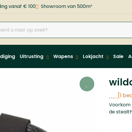
ing vanaf € 100
Showroom van 500m²
diging
Uitrusting
Wapens
Lokjacht
Sale
A
wild
[1 be
Voorkom d
de stealt