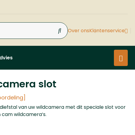
Over ons
Klantenservice
dvies
camera slot
oordeling]
iefstal van uw wildcamera met dit speciale slot voor
h cam wildcamera’s.