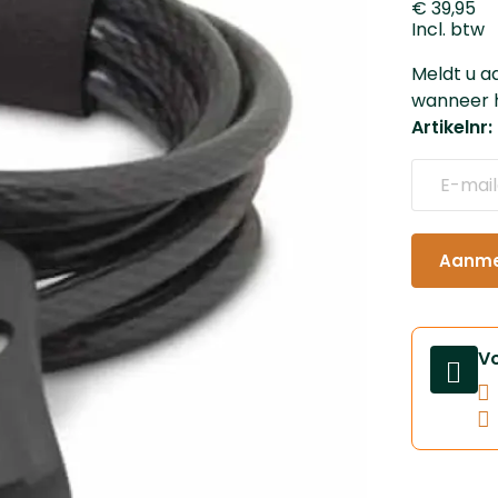
€ 39,95
Incl. btw
Meldt u a
wanneer h
Artikelnr
Aanmel
V