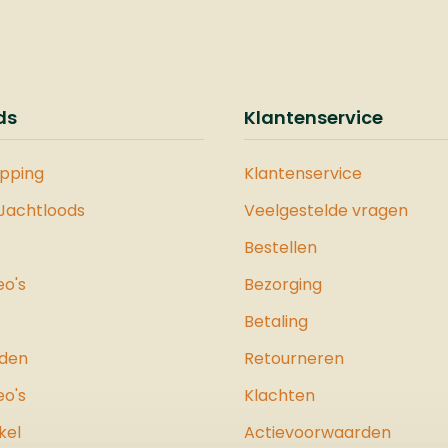
lashloader is
ibel met .50 kaliber
e, waaronder
en, stalen en
ds
Klantenservice
er ballen, en is
pen voor snelle en
ënte herlaadacties,
opping
Klantenservice
onder stressvolle
 Jachtloods
Veelgestelde vragen
ndigheden.Voor
erde stabiliteit en
Bestellen
urigheid is de VESTA
eo's
Bezorging
er Back een
kende toevoeging.
Betaling
schoudersteun kan
dig op het pistool
jden
Retourneren
n geschoven,
eo's
Klachten
or u een stevigere
n betere controle
kel
Actievoorwaarden