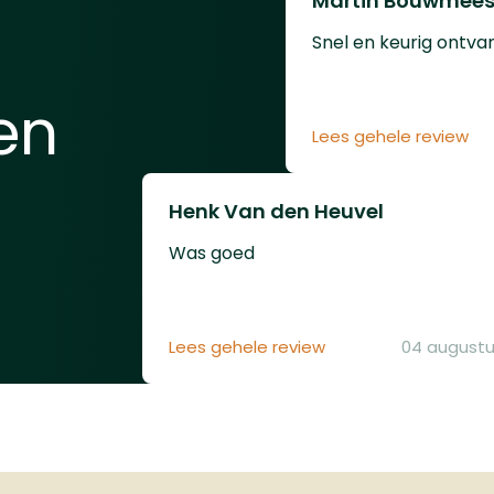
Martin Bouwmees
p: Niet meegeleverd!)
 plaatsen zonder
Snel en keurig ontva
irect te activeren.
nvoudige tik activeert
en
sule, waardoor u
Lees gehele review
 klaar bent om te
en zonder CO2-verlies
s opslag.Het semi-
Henk Van den Heuvel
atische systeem met
Was goed
tern 6-schots
jn stelt u in staat om
chter elkaar te
en. Voor extra
Lees gehele review
04 augustu
teit kunt u de VESTA
oader gebruiken, die
Picatinny Rail wordt
teerd en de
jncapaciteit
belt tot 12 schoten.