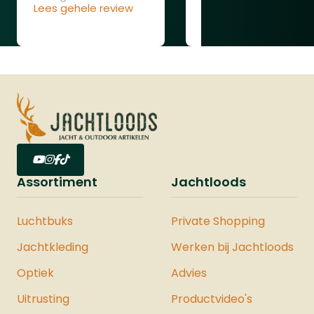
ook over de
kwaliteit
Lees gehele review
Lees gehele review
randzaken en
mogelijkheden.
Duidelijke site en ook
de verzending en
levering waren
uitstekend.
Assortiment
Jachtloods
Luchtbuks
Private Shopping
Jachtkleding
Werken bij Jachtloods
Optiek
Advies
Uitrusting
Productvideo's