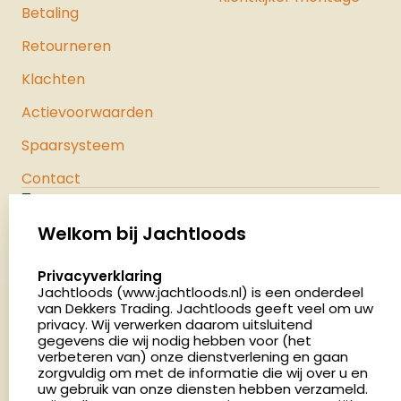
Betaling
Retourneren
Klachten
Actievoorwaarden
Spaarsysteem
Contact
Jachtloods
Palenrij 1
Welkom bij Jachtloods
5411 LX Zeeland
select language
Privacyverklaring
Nederland
Jachtloods (www.jachtloods.nl) is een onderdeel
van Dekkers Trading. Jachtloods geeft veel om uw
privacy. Wij verwerken daarom uitsluitend
4.8
gegevens die wij nodig hebben voor (het
2892 beoordelingen
verbeteren van) onze dienstverlening en gaan
Openingstijden
zorgvuldig om met de informatie die wij over u en
Dinsdag en donderdag: 13:00 - 17:00 én 18:00 - 21:00
uw gebruik van onze diensten hebben verzameld.