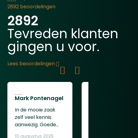
secDetectiebereik: ca. 30 meterDisplay:
2892 beoordelingen
2” kleurenschermOpslag: tot 512 GB
2892
SDVoeding: 8x AA batterijen (niet
meegeleverd)
Tevreden klanten
gingen u voor.
Lees beoordelingen
Mark Pontenagel
Peter Grooten
In de mooie zaak
Super service en
zelf veel kennis
top snelle levering
aanwezig. Goede
jachtloods is zeker
uitleg en tips gehad,
een aanrader goed
10 augustus 2026
09 augustus 2026