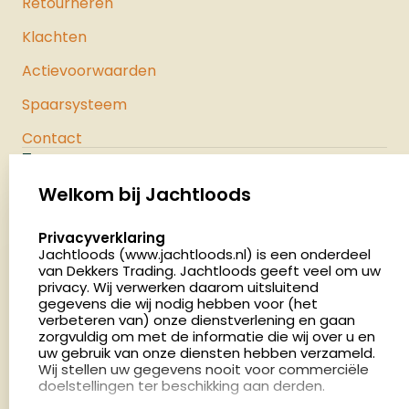
Retourneren
Klachten
Actievoorwaarden
Spaarsysteem
Contact
Jachtloods
Palenrij 1
Welkom bij Jachtloods
5411 LX Zeeland
select language
Privacyverklaring
Nederland
Jachtloods (www.jachtloods.nl) is een onderdeel
van Dekkers Trading. Jachtloods geeft veel om uw
4.8
privacy. Wij verwerken daarom uitsluitend
2886 beoordelingen
gegevens die wij nodig hebben voor (het
verbeteren van) onze dienstverlening en gaan
Openingstijden
zorgvuldig om met de informatie die wij over u en
Dinsdag en donderdag: 13:00 - 17:00 én 18:00 - 21:00
uw gebruik van onze diensten hebben verzameld.
Wij stellen uw gegevens nooit voor commerciële
uur
doelstellingen ter beschikking aan derden.
Winkelen op afspraak