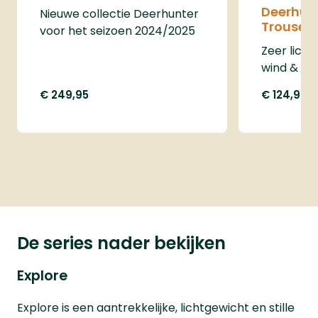
Deerhun
Nieuwe collectie Deerhunter
Trousers
voor het seizoen 2024/2025
Zeer lich
wind & wa
€ 249,95
€ 124,95
De series nader bekijken
Explore
Explore is een aantrekkelijke, lichtgewicht en stille