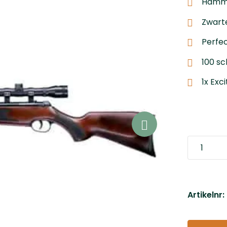
Hammer
Zwarte
Perfe
100 sc
1x Exc
Artikelnr: