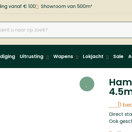
ing vanaf € 100
Showroom van 500m²
diging
Uitrusting
Wapens
Lokjacht
Sale
A
Hamm
4.5m
[1 be
Direct st
Ook gesch