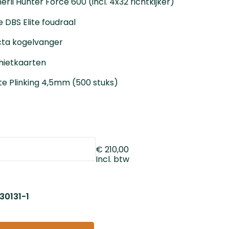
li Hunter Force 600 (incl. 4x32 richtkijker)
 DBS Elite foudraal
cta kogelvanger
hietkaarten
ite Plinking 4,5mm (500 stuks)
€ 210,00
Incl. btw
 30131-1