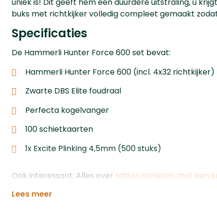
uniek is! Dit geeft hem een duurdere uitstraling, u kri
buks met richtkijker volledig compleet gemaakt zodat 
Specificaties
De Hammerli Hunter Force 600 set bevat:
Hammerli Hunter Force 600 (incl. 4x32 richtkijker)
Zwarte DBS Elite foudraal
Perfecta kogelvanger
100 schietkaarten
1x Excite Plinking 4,5mm (500 stuks)
Ook interessant: Alles over
ratten schieten met een l
Lees meer