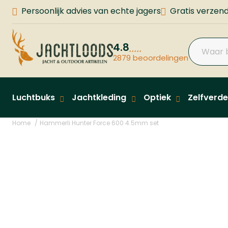
Persoonlijk advies van echte jagers
Gratis verzend
4.8
2879 beoordelingen
Luchtbuks
Jachtkleding
Optiek
Zelfverde
Home
Hammerli Hunter Force 600 4.5mm set