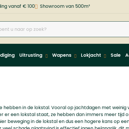
ing vanaf € 100
Showroom van 500m²
diging
Uitrusting
Wapens
Lokjacht
Sale
A
te hebben in de lokstal. Vooral op jachtdagen met weini
er er een lokstal staat, ze hebben dan immers meer tijd 
er beweging in de lokstal en dus een hogere kans op ee
 veel schade plaatsvind is effectief jagen belangrijk, di