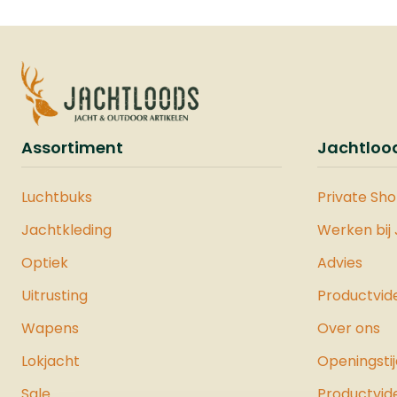
Assortiment
Jachtloo
Luchtbuks
Private Sh
Jachtkleding
Werken bij
Optiek
Advies
Uitrusting
Productvid
Wapens
Over ons
Lokjacht
Openingsti
Sale
Productvid