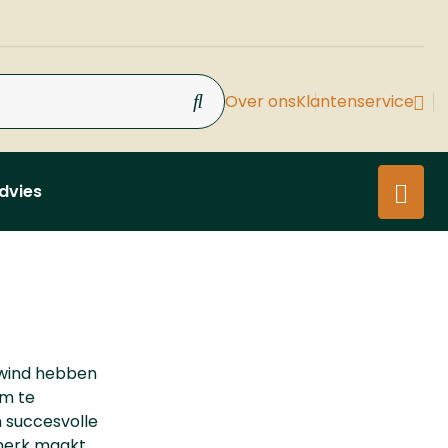
Over ons
Klantenservice
dvies
g wind hebben
om te
n succesvolle
t merk maakt