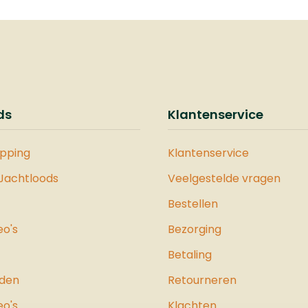
ds
Klantenservice
opping
Klantenservice
 Jachtloods
Veelgestelde vragen
Bestellen
eo's
Bezorging
Betaling
jden
Retourneren
eo's
Klachten