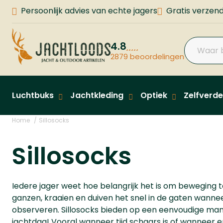
Persoonlijk advies van echte jagers
Gratis verzend
4.8
2879 beoordelingen
Luchtbuks
Jachtkleding
Optiek
Zelfverde
Home
Sillosocks
Sillosocks
Iedere jager weet hoe belangrijk het is om beweging 
ganzen, kraaien en duiven het snel in de gaten wanne
observeren. Sillosocks bieden op een eenvoudige mani
jachtdag! Vooral wanneer tijd schaars is of wanneer er