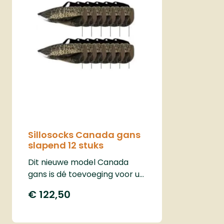
Sillosocks Canada gans
slapend 12 stuks
Dit nieuwe model Canada
gans is dé toevoeging voor uw
lokstal. In totaal zijn er nu 4
€ 122,50
verschillende varianten van
Sillosocks verkrijgbaar.