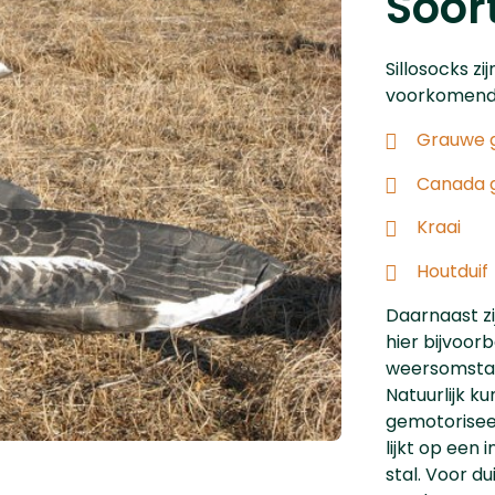
Soor
Sillosocks zi
voorkomende 
Grauwe 
Canada 
Kraai
Houtduif
Daarnaast zi
hier bijvoor
weersomstan
Natuurlijk k
gemotoriseer
lijkt op een 
stal. Voor d